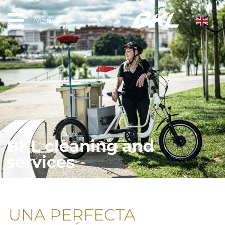
Menú
BKL cleaning and
services
UNA PERFECTA