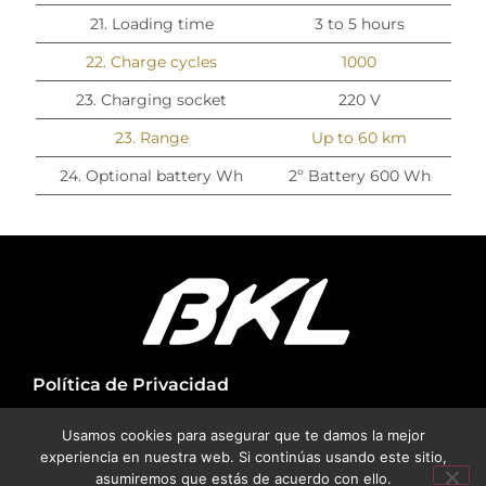
21. Loading time
3 to 5 hours
22. Charge cycles
1000
23. Charging socket
220 V
23. Range
Up to 60 km
24. Optional battery Wh
2º Battery 600 Wh
Política de Privacidad
Aviso Legal
Usamos cookies para asegurar que te damos la mejor
experiencia en nuestra web. Si continúas usando este sitio,
Política de cookies
asumiremos que estás de acuerdo con ello.