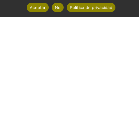
Aceptar
No
Política de privacidad
Vehículos
Empresa
Soporte
Contactar
Newsletter
Polígono industrial San Nicolás, calle 7, nave 18-
20, 41500 Alcalá de Guadaíra, Sevilla