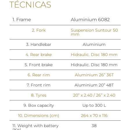
TÉCNICAS
1. Frame
Aluminium 6082
2. Fork
Suspension Suntour 50
mm
3. Handlebar
Aluminium
4. Rear brake
Hidraulic. Disc 180 mm
5. Front brake
Hidraulic. Disc 180 mm
6. Rear rim
Aluminium 26” 36T
7. Front rim
Aluminium 20” 48T
8. Tyres
20” x 2.40 / 26” x 2.40
9. Box capacity
Up to 300 L
10. Dimensions (cm)
264 x 70 x 116
11. Weight with battery
38
(Kg)