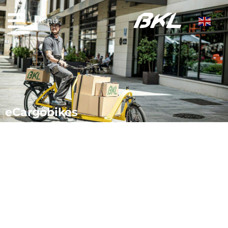
Menú
eCargobikes